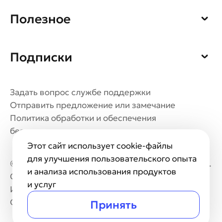
Обмен оборудования
Интернет-магазин
Полезное
Правила и тарифы
Регистрация
Сервисы
Акции
Подписки
Новости
Контакты
Максимум
Задать вопрос службе поддержки
Единый Ultra
Отправить предложение или замечание
Взрослый
Политика обработки и обеспечения
безопасности персональных данных
Детский
Этот сайт использует cookie-файлы
для улучшения пользовательского опыта
© НАО «Национальная спутниковая компания», г.
и анализа использования продуктов
Санкт-Петербург, 197022, а/я 170
и услуг
ИНН 504707023067
ИП Волоколамск
ОГРН(ИП) 310504731500016
Принять