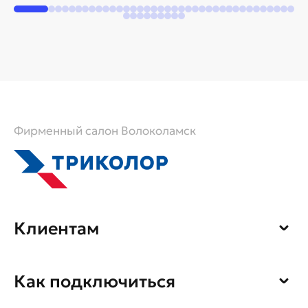
Фирменный салон Волоколамск
Клиентам
Личный кабинет
Как подключиться
Оплата